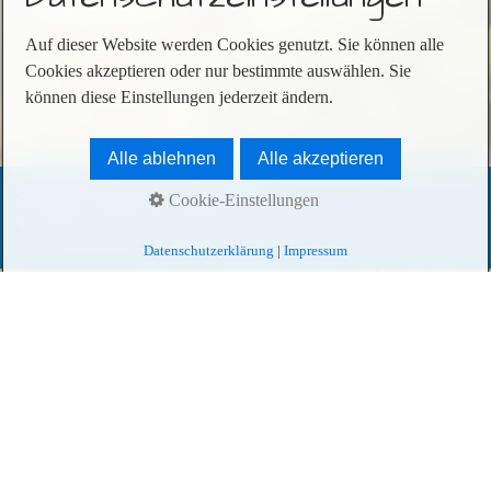
Auf dieser Website werden Cookies genutzt. Sie können alle
… zurück zur Seite
Über Sahlenburg
Cookies akzeptieren oder nur bestimmte auswählen. Sie
können diese Einstellungen jederzeit ändern.
Alle ablehnen
Alle akzeptieren
Startseite
Kontakt
Impressum
Cookie-Einstellungen
© 2026 Bähr FeWo - Ferien und Wohnen
Datenschutzerklärung
|
Impressum